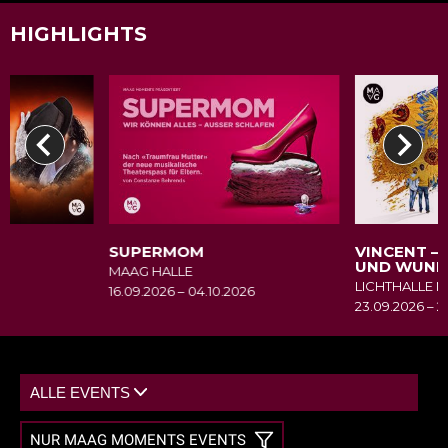
HIGHLIGHTS
SUPERMOM
VINCENT –
UND WUND
MAAG HALLE
LICHTHALLE 
27
16.09.2026 – 04.10.2026
23.09.2026 – 2
ALLE EVENTS
AUSSTELLUNGEN
NUR MAAG MOMENTS EVENTS