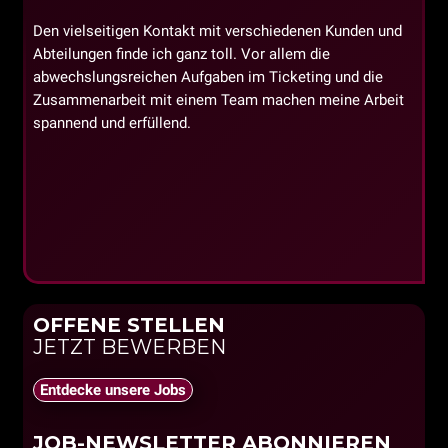
it
Den vielseitigen Kontakt mit verschiedenen Kunden und
D
n,
Abteilungen finde ich ganz toll. Vor allem die
T
abwechslungsreichen Aufgaben im Ticketing und die
j
n
Zusammenarbeit mit einem Team machen meine Arbeit
k
spannend und erfüllend.
v
g
z
OFFENE STELLEN
JETZT BEWERBEN
Entdecke unsere Jobs
JOB-NEWSLETTER ABONNIEREN