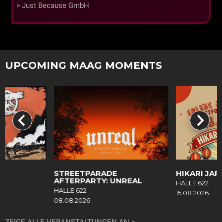
Just Because GmbH
UPCOMING MAAG MOMENTS
R
STREETPARADE
HIKARI JAP
AFTERPARTY: UNREAL
HALLE 622
HALLE 622
15.08.2026
08.08.2026