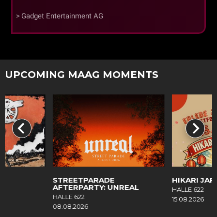
Gadget Entertainment AG
UPCOMING MAAG MOMENTS
R
STREETPARADE
HIKARI JAP
AFTERPARTY: UNREAL
HALLE 622
HALLE 622
15.08.2026
08.08.2026