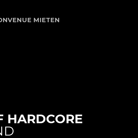
ON
VENUE MIETEN
F HARDCORE
ND