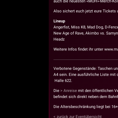
auch die neuesten «MOH»-Merch-Koll
Also sichert euch jetzt eure Tickets
Lineup
Angerfist, Miss K8, Mad Dog, D-Fence
New Age of Rave, Akimbo vs. Samynat
Headz
Weitere Infos findet ihr unter www.
Verbotene Gegenstände: Taschen und
A4 sein. Eine ausführliche Liste mi
Halle 622.
Die
Anreise
mit den öffentlichen V
befindet sich direkt neben dem Bahnh
Die Altersbeschränkung liegt bei 16+
zurück zur Eventübersicht