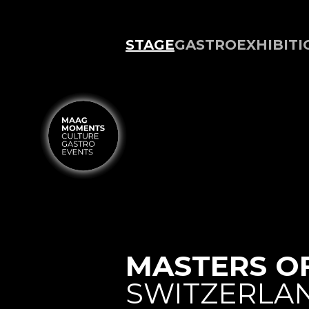
STAGE
GASTRO
EXHIBITI
MASTERS O
SWITZERLA