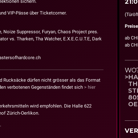
21:
ektionen sichern.
 und VIP-Pässe über Ticketcorner.
(Türöf
Preise
, Noize Suppressor, Furyan, Chaos Project pres.
ab CHF
or vs. Tharken, Tha Watcher, E.X.E.C.U.T.E, Dark
ab CHF
mastersofhardcore.ch
WO
HA
 Rucksäcke dürfen nicht grösser als das Format
TH
t den verbotenen Gegenständen findet sich
hier
ST
80
OE
erkehrsmitteln wird empfohlen. Die Halle 622
of Zürich-Oerlikon.
.
VER