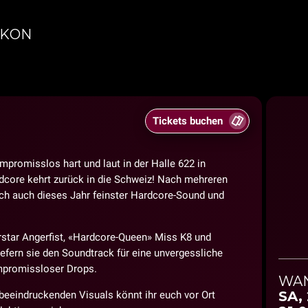
IKON
Tickets buchen
promisslos hart und laut in der Halle 622 in
dcore kehrt zurück in die Schweiz! Nach mehreren
ch auch dieses Jahr feinster Hardcore-Sound und
rstar Angerfist, «Hardcore-Queen» Miss K8 und
fern sie den Soundtrack für eine unvergessliche
ompromissloser Drops.
WA
SA,
beeindruckenden Visuals könnt ihr euch vor Ort